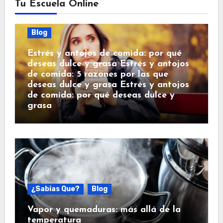
Tu Escuela Online
Blog
Estrés y antojos de comida: por qué
deseas dulce y grasa Estrés y antojos
de comida: 5 razones por las que
deseas dulce y grasa Estrés y antojos
de comida: por qué deseas dulce y
grasa
¿Sabias Que?
Blog
Vapor y quemaduras: más allá de la
temperatura