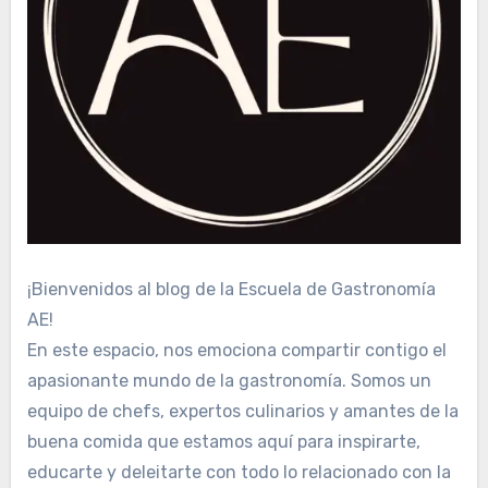
¡Bienvenidos al blog de la Escuela de Gastronomía
AE!
En este espacio, nos emociona compartir contigo el
apasionante mundo de la gastronomía. Somos un
equipo de chefs, expertos culinarios y amantes de la
buena comida que estamos aquí para inspirarte,
educarte y deleitarte con todo lo relacionado con la