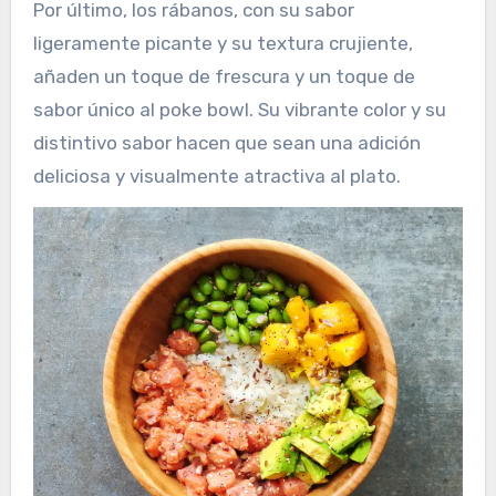
Por último, los rábanos, con su sabor
ligeramente picante y su textura crujiente,
añaden un toque de frescura y un toque de
sabor único al poke bowl. Su vibrante color y su
distintivo sabor hacen que sean una adición
deliciosa y visualmente atractiva al plato.