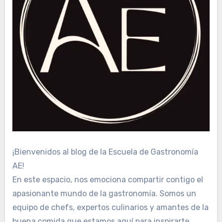
¡Bienvenidos al blog de la Escuela de Gastronomía
AE!
En este espacio, nos emociona compartir contigo el
apasionante mundo de la gastronomía. Somos un
equipo de chefs, expertos culinarios y amantes de la
buena comida que estamos aquí para inspirarte,