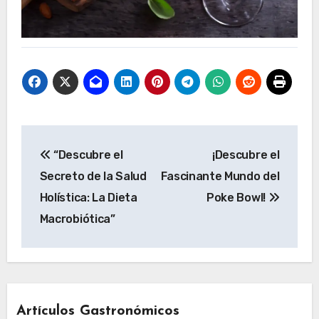
Navegación
“Descubre el
¡Descubre el
de
Secreto de la Salud
Fascinante Mundo del
entradas
Holística: La Dieta
Poke Bowl!
Macrobiótica”
Artículos Gastronómicos