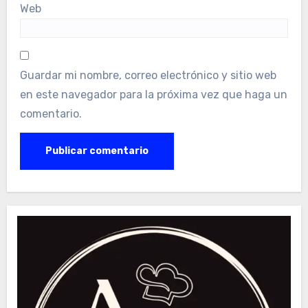
Web
Guardar mi nombre, correo electrónico y sitio web
en este navegador para la próxima vez que haga un
comentario.