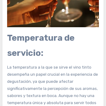
Temperatura de
servicio:
La temperatura a la que se sirve el vino tinto
desempeña un papel crucial en la experiencia de
degustación, ya que puede afectar
significativamente la percepción de sus aromas,
sabores y textura en boca. Aunque no hay una
temperatura única y absoluta para servir todos