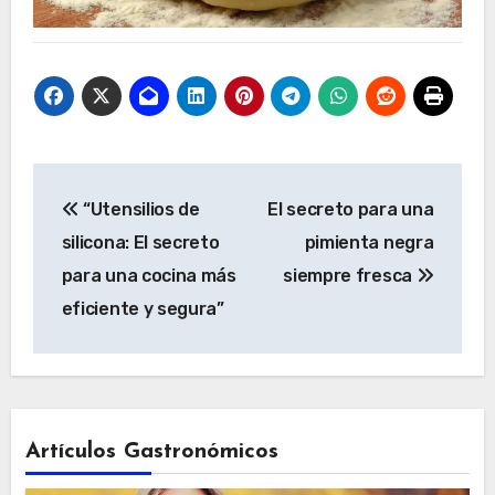
Navegación
“Utensilios de
El secreto para una
de
silicona: El secreto
pimienta negra
entradas
para una cocina más
siempre fresca
eficiente y segura”
Artículos Gastronómicos