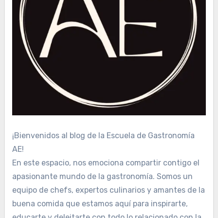
¡Bienvenidos al blog de la Escuela de Gastronomía
AE!
En este espacio, nos emociona compartir contigo el
apasionante mundo de la gastronomía. Somos un
equipo de chefs, expertos culinarios y amantes de la
buena comida que estamos aquí para inspirarte,
educarte y deleitarte con todo lo relacionado con la