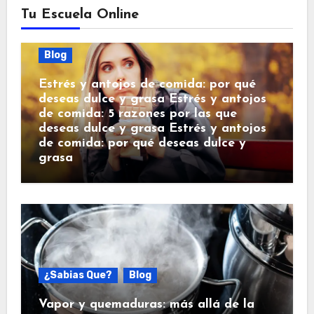
Tu Escuela Online
Blog
Estrés y antojos de comida: por qué
deseas dulce y grasa Estrés y antojos
de comida: 5 razones por las que
deseas dulce y grasa Estrés y antojos
de comida: por qué deseas dulce y
grasa
¿Sabias Que?
Blog
Vapor y quemaduras: más allá de la