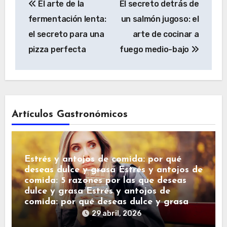
El arte de la
El secreto detrás de
de
fermentación lenta:
un salmón jugoso: el
entradas
el secreto para una
arte de cocinar a
pizza perfecta
fuego medio-bajo
Artículos Gastronómicos
Estrés y antojos de comida: por qué
deseas dulce y grasa Estrés y antojos de
comida: 5 razones por las que deseas
dulce y grasa Estrés y antojos de
comida: por qué deseas dulce y grasa
29 abril, 2026