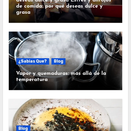
deseas dulce y grasa Estrés y antojos
de comida: por qué deseas dulce y
grasa
¿Sabias Que?
Blog
Vapor y quemaduras: más allá de la
temperatura
Blog