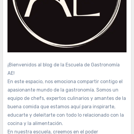
¡Bienvenidos al blog de la Escuela de Gastronomía
AE!
En este espacio, nos emociona compartir contigo el
apasionante mundo de la gastronomía. Somos un
equipo de chefs, expertos culinarios y amantes de la
buena comida que estamos aquí para inspirarte,
educarte y deleitarte con todo lo relacionado con la
cocina y la alimentación.
En nuestra escuela, creemos en el poder