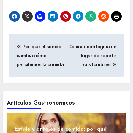
Navegación
Por qué el sonido
Cocinar con lógica en
de
cambia cómo
lugar de repetir
entradas
percibimos la comida
costumbres
Artículos Gastronómicos
Estrés y antojos de comida: por qué