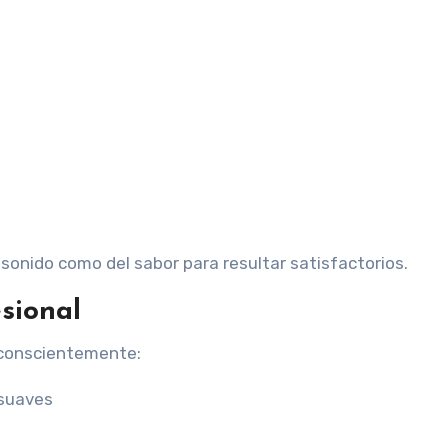
onido como del sabor para resultar satisfactorios.
esional
a conscientemente:
 suaves