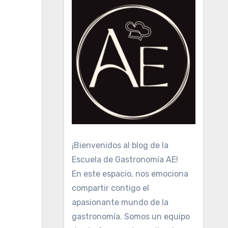
¡Bienvenidos al blog de la
Escuela de Gastronomía AE!
En este espacio, nos emociona
compartir contigo el
apasionante mundo de la
gastronomía. Somos un equipo