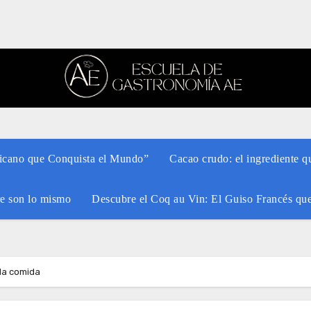
xicano que Conquista el Mundo”
Cacao crudo: el ingrediente q
re son lo mismo
Descubre el Coq au Vin: El Guiso Francés qu
la comida