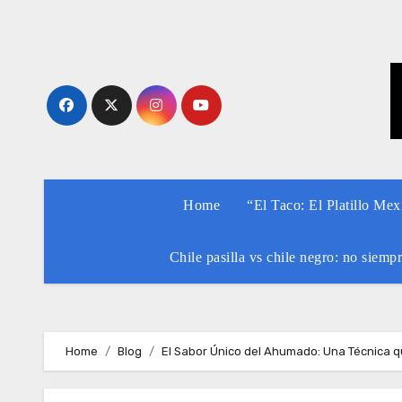
Skip
to
content
Home
“El Taco: El Platillo Me
Chile pasilla vs chile negro: no siemp
Home
Blog
El Sabor Único del Ahumado: Una Técnica q