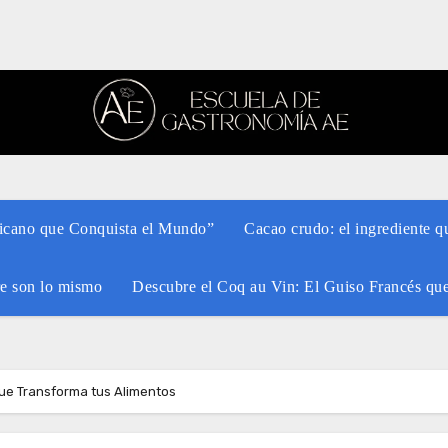
xicano que Conquista el Mundo”
Cacao crudo: el ingrediente q
re son lo mismo
Descubre el Coq au Vin: El Guiso Francés qu
ue Transforma tus Alimentos