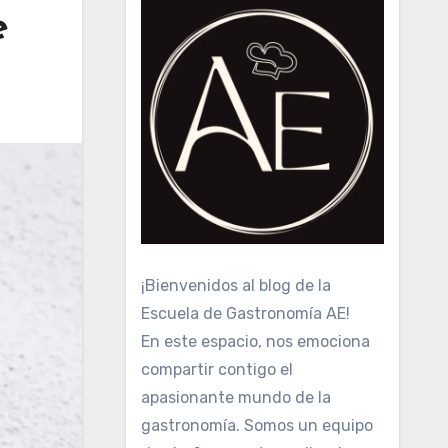
e
¡Bienvenidos al blog de la
Escuela de Gastronomía AE!
En este espacio, nos emociona
compartir contigo el
apasionante mundo de la
gastronomía. Somos un equipo