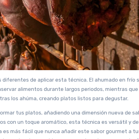
 diferentes de aplicar esta técnica. El ahumado en frío 
nservar alimentos durante largos periodos, mientras que 
ras los ahúma, creando platos listos para degustar.
formar tus platos, añadiendo una dimensión nueva de sa
os con un toque aromático, esta técnica es versátil y del
 es más fácil que nunca añadir este sabor gourmet a tu