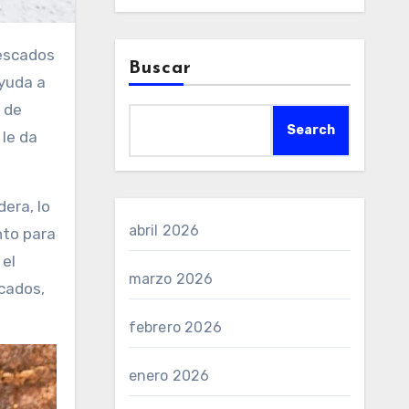
pescados
Buscar
yuda a
 de
Search
 le da
era, lo
abril 2026
nto para
 el
marzo 2026
cados,
febrero 2026
enero 2026