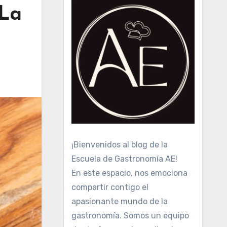
 La
¡Bienvenidos al blog de la
Escuela de Gastronomía AE!
En este espacio, nos emociona
compartir contigo el
apasionante mundo de la
gastronomía. Somos un equipo