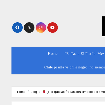
Skip
to
content
Home
“El Taco: El Platillo Me
Chile pasilla vs chile negro: no siemp
Home
Blog
¿Por qué las fresas son símbolo del amor