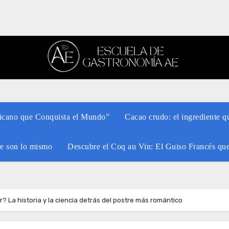
xicano que Conquista el Mundo”
Cacao crudo: el ingrediente q
re son lo mismo
Descubre el Coq au Vin: El Guiso Francés qu
? La historia y la ciencia detrás del postre más romántico